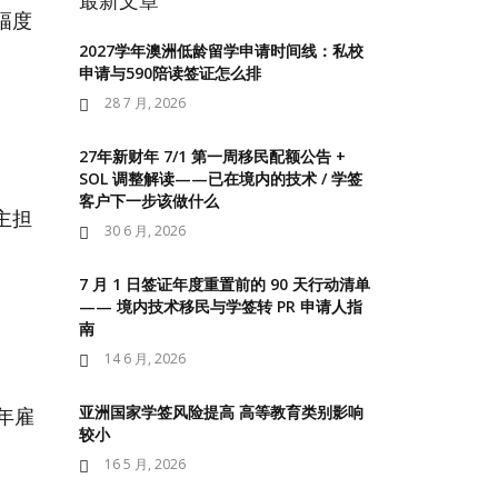
最新文章
幅度
2027学年澳洲低龄留学申请时间线：私校
申请与590陪读签证怎么排
28 7 月, 2026
27年新财年 7/1 第一周移民配额公告 +
SOL 调整解读——已在境内的技术 / 学签
客户下一步该做什么
主担
30 6 月, 2026
7 月 1 日签证年度重置前的 90 天行动清单
—— 境内技术移民与学签转 PR 申请人指
南
14 6 月, 2026
亚洲国家学签风险提高 高等教育类别影响
年雇
较小
16 5 月, 2026