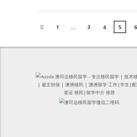
1
…
3
4
5
6