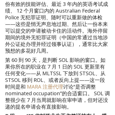
份有效的技能评估、最近
3
年内的英语考试成
绩、
12
个月窗口内的
Australian Federal
Police
无犯罪证明、随时可以重新做的体检
——
这些是悄无声息地过期、然后让一份本来
可以提交的申请被动卡住的活动件。海外停留
期间的境外无犯罪证明（中国的常通过当地涉
外公证处办理并经过领事认证），通常比大家
预想的多花好几周。
第
60
到
90
天，是判断
SOL
影响的窗口。如
果你所在的职业在
7
月
1
日的
SOL
更新里有
任何变化
——
从
MLTSSL
下放到
STSOL
、从
STSOL
移到
ROL
、或者反向上提
——
这一段
时间是和
MARA
注册代理
讨论
“
是否调整
nominated occupation”
的合适窗口。
SOL
调
整很少在
7
月当周就影响在审申请，但对还没
递的提名申请会有直接影响。