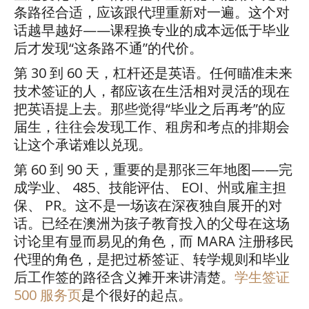
条路径合适，应该跟代理重新对一遍。这个对
话越早越好
——
课程换专业的成本远低于毕业
后才发现
“
这条路不通
”
的代价。
第
30
到
60
天，杠杆还是英语。任何瞄准未来
技术签证的人，都应该在生活相对灵活的现在
把英语提上去。那些觉得
“
毕业之后再考
”
的应
届生，往往会发现工作、租房和考点的排期会
让这个承诺难以兑现。
第
60
到
90
天，重要的是那张三年地图
——
完
成学业、
485
、技能评估、
EOI
、州或雇主担
保、
PR
。这不是一场该在深夜独自展开的对
话。已经在澳洲为孩子教育投入的父母在这场
讨论里有显而易见的角色，而
MARA
注册移民
代理的角色，是把过桥签证、转学规则和毕业
后工作签的路径含义摊开来讲清楚。
学生签证
500
服务页
是个很好的起点。