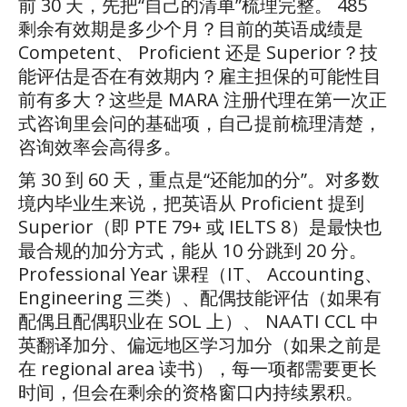
前
30
天，先把
“
自己的清单
”
梳理完整。
485
剩余有效期是多少个月？目前的英语成绩是
Competent
、
Proficient
还是
Superior
？技
能评估是否在有效期内？雇主担保的可能性目
前有多大？这些是
MARA
注册代理在第一次正
式咨询里会问的基础项，自己提前梳理清楚，
咨询效率会高得多。
第
30
到
60
天，重点是
“
还能加的分
”
。对多数
境内毕业生来说，把英语从
Proficient
提到
Superior
（即
PTE 79+
或
IELTS 8
）是最快也
最合规的加分方式，能从
10
分跳到
20
分。
Professional Year
课程（
IT
、
Accounting
、
Engineering
三类）、配偶技能评估（如果有
配偶且配偶职业在
SOL
上）、
NAATI CCL
中
英翻译加分、偏远地区学习加分（如果之前是
在
regional area
读书），每一项都需要更长
时间，但会在剩余的资格窗口内持续累积。