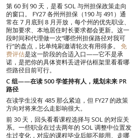
第
60
到
90
天，是看
SOL
与州担保政策走向
的窗口。
FY27
各州州担保（
190
与
491
）通
常在
7
月底到
8
月开放，每个州的优先职业、
附加要求、本地居住时长要求都会更新。这一
段时间和代理做一次
“
哪些州担保路径对我可
行
”
的盘点，比单纯刷邀请轮次有用得多。
免
费评估
是这一阶段的合适入口
——
它不是承
诺，是把你的具体资料丢进评估框架里看看哪
些路径目前可行。
C
组
——
在读
500
学签持有人，规划未来
PR
路径
在读学生没有
485
那么紧迫，但
FY27
的政策
方向对将来怎么走影响很大。
前
30
天，回头看看课程选择与
SOL
的对应关
系。一些职业在过去两年的
SOL
调整中位置发
生过变化，对应的课程毕业后能不能用、走哪