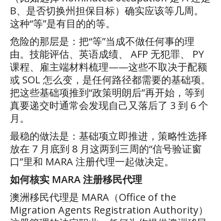
B
、是否切换州担保目标）确实应该等几周。
这种
“
等
”
是有目的的等。
危险的那层是：把
“
等
”
当成不做任何事的理
由。技能评估、英语成绩、
AFP
无犯罪、
PY
课程、雇主端材料梳理
——
这些不取决于配额
或
SOL
怎么变，是任何路径都需要的基础项。
把这些基础项推到
“
政策明朗后
”
再开始，等到
真要递交时通常会发现自己又落后了
3
到
6
个
月。
最稳的做法是：基础项立即推进，策略性选择
放在
7
月底到
8
月这两到三周的
“
信号验证窗
口
”
里和
MARA
注册代理一起做决定。
如何核实
MARA
注册移民代理
澳洲移民代理是
MARA
（
Office of the
Migration Agents Registration Authority
）