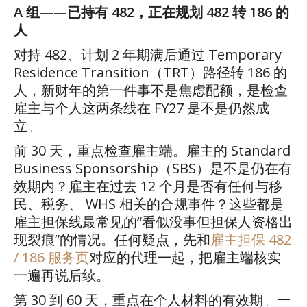
A
组
——
已持有
482
，正在规划
482
转
186
的
人
对持
482
、计划
2
年期满后通过
Temporary
Residence Transition
（
TRT
）路径转
186
的
人，新财年的第一件事不是焦虑配额，是检查
雇主与个人这两条线在
FY27
是不是仍然成
立。
前
30
天，重点检查雇主端。雇主的
Standard
Business Sponsorship
（
SBS
）是不是仍在有
效期内？雇主在过去
12
个月是否有任何与移
民、税务、
WHS
相关的合规事件？这些都是
雇主担保线最常见的
“
看似没事但担保人资格出
现裂痕
”
的情况。任何疑点，先和
雇主担保
482
/ 186
服务页
对应的代理一起，把雇主端核实
一遍再说后续。
第
30
到
60
天，重点在个人材料的有效期。一