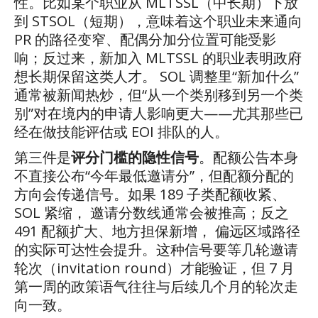
性。比如某个职业从
MLTSSL
（中长期）下放
到
STSOL
（短期），意味着这个职业未来通向
PR
的路径变窄、配偶分加分位置可能受影
响；反过来，新加入
MLTSSL
的职业表明政府
想长期保留这类人才。
SOL
调整里
“
新加什么
”
通常被新闻热炒，但
“
从一个类别移到另一个类
别
”
对在境内的申请人影响更大
——
尤其那些已
经在做技能评估或
EOI
排队的人。
第三件是
评分门槛的隐性信号
。配额公告本身
不直接公布
“
今年最低邀请分
”
，但配额分配的
方向会传递信号。如果
189
子类配额收紧、
SOL
紧缩， 邀请分数线通常会被推高；反之
491
配额扩大、地方担保新增， 偏远区域路径
的实际可达性会提升。这种信号要等几轮邀请
轮次（
invitation round
）才能验证，但
7
月
第一周的政策语气往往与后续几个月的轮次走
向一致。