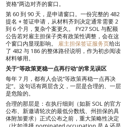
资格
”
两边对齐的窗口。
第
60
到
90
天，是申请窗口。一份完整的
482
提名
+
签证申请，从材料齐到决定通常需要
2
到
6
个月，复杂个案更久。
FY27 SOL
与配额
公告若对雇主担保子类有政策性调整，会在这
个窗口内显现影响。
雇主担保签证服务页
给出
了
482
与
186
的整体路径说明，作为初步阅读
材料够用。
关于
“
等政策更稳一点再行动
”
的常见误区
每年
7
月，都有人会说
“
等政策再稳一点再决
定
”
。这句话有两层含义，一层是合理的、一层
是危险的。
合理的那层是：在执行细则（如新
SOL
的官方
公布、新邀请轮次的最低分数线、州担保的具
体附加要求）正式公布之前，重大策略性决定
（比如选择
nominated occupation
是
A
还是