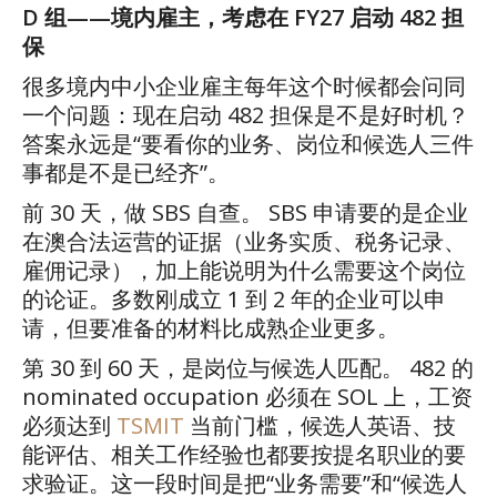
D
组
——
境内雇主，考虑在
FY27
启动
482
担
保
很多境内中小企业雇主每年这个时候都会问同
一个问题：现在启动
482
担保是不是好时机？
答案永远是
“
要看你的业务、岗位和候选人三件
事都是不是已经齐
”
。
前
30
天，做
SBS
自查。
SBS
申请要的是企业
在澳合法运营的证据（业务实质、税务记录、
雇佣记录），加上能说明为什么需要这个岗位
的论证。多数刚成立
1
到
2
年的企业可以申
请，但要准备的材料比成熟企业更多。
第
30
到
60
天，是岗位与候选人匹配。
482
的
nominated occupation
必须在
SOL
上，工资
必须达到
TSMIT
当前门槛，候选人英语、技
能评估、相关工作经验也都要按提名职业的要
求验证。这一段时间是把
“
业务需要
”
和
“
候选人