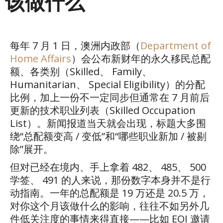
该做什么
每年
7
月
1
日，澳洲内政部（
Department of
Home Affairs
）会公布新财年的永久移民总配
额、各类别（
Skilled
、
Family
、
Humanitarian
、
Special Eligibility
）的分配
比例，加上一份不一定同步但通常在
7
月前后
更新的技术职业列表（
Skilled Occupation
List
）。新闻报道当天就会出现，标题大多围
绕
“
总配额变高
/
变低
”
和
“
哪些职业新加
/
被剔
除
”
展开。
但对已经在境内、手上拿着
482
、
485
、
500
学签、
491
的人来说，那份数字本身并不是行
动指南。一年的总配额是
19
万还是
20.5
万，
对你这个月该做什么的影响，往往不如另外几
件低关注度的事情来得直接
——
比如
EOI
邀请