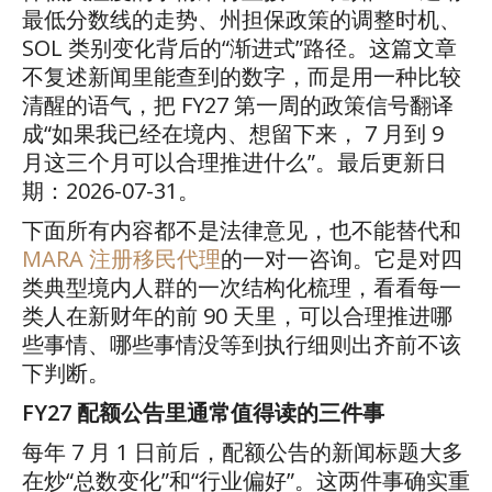
最低分数线的走势、州担保政策的调整时机、
SOL
类别变化背后的
“
渐进式
”
路径。这篇文章
不复述新闻里能查到的数字，而是用一种比较
清醒的语气，把
FY27
第一周的政策信号翻译
成
“
如果我已经在境内、想留下来，
7
月到
9
月这三个月可以合理推进什么
”
。最后更新日
期：
2026-07-31
。
下面所有内容都不是法律意见，也不能替代和
MARA
注册移民代理
的一对一咨询。它是对四
类典型境内人群的一次结构化梳理，看看每一
类人在新财年的前
90
天里，可以合理推进哪
些事情、哪些事情没等到执行细则出齐前不该
下判断。
FY27
配额公告里通常值得读的三件事
每年
7
月
1
日前后，配额公告的新闻标题大多
在炒
“
总数变化
”
和
“
行业偏好
”
。这两件事确实重