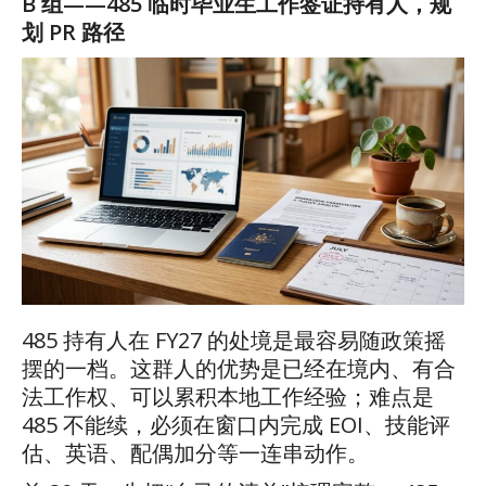
B
组
——485
临时毕业生工作签证持有人，规
划
PR
路径
485
持有人在
FY27
的处境是最容易随政策摇
摆的一档。这群人的优势是已经在境内、有合
法工作权、可以累积本地工作经验；难点是
485
不能续，必须在窗口内完成
EOI
、技能评
估、英语、配偶加分等一连串动作。