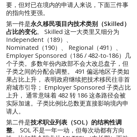
要，但对已在境内的申请人来说，下面三件事
的指向性更强。
第一件是
永久移民项目内技术类别（
Skilled
）
占比的变化
。
Skilled
这一大类里又细分为
Independent
（
189
）、
Nominated
（
190
）、
Regional
（
491
）、
Employer Sponsored
（
186 / 482-to-186
）几
个子类。多数年份内政部不会大改总盘子，但
子类之间的分配会调整。
491
偏远地区子类如
果占比上升， 表明政府继续把技术移民往非首
府城市引导；
Employer Sponsored
子类占比
上升， 通常意味着
482
转
186
这条路径会被
实际加速。子类比例比总数更直接影响境内申
请人。
第二件是
技术职业列表（
SOL
）的结构性调
整
。
SOL
不是一年一动，但每次动都有方向