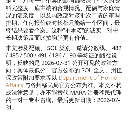
走向，对每一个个案的影响都取决于个人的资
料完整度、雇主端的合规情况、配偶与家庭情
况的复杂度，以及内政部对该批次申请的审理
排期。任何报价或时长都只能给一个区间，最
终结果要看个案。这种
“
不承诺
”
的诚实，对中
长期决策反而比拍胸脯更有价值。
本文涉及配额、
SOL
类别、邀请分数线、
482
/ 485 / 500 / 491 / 186 / 190
等签证的路径说
明，反映的是
2026-07-31
公开可见的政策方
向；具体最低分、官方公布的
SOL
全文、州担
保政策附加要求等以
Department of Home
Affairs
与各州移民局官方公布为准。本文不构
成法律意见，亦不能替代
MARA
注册移民代理
的一对一专业咨询。最后更新日期：
2026-07-
31
。