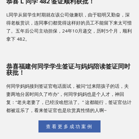
恭喜 L 同学 482 签证顺利获批！
L同学从留学生时期就在该公司做兼职，由于聪明又勤奋，深
得老板赏识，连同事们都觉得这样好的员工不能留下来太可惜
了。五年后公司主动担保，24年10月递交，历时5个月，顺利
拿下 482。
恭喜福建何同学学生签证与妈妈陪读签证同时
获批！
何同学妈妈接到签证官电话面试，被问“过来陪孩子的话，夫
妻两地分居时间久了咋办”，何同学妈妈也是个人才，神回
复：“老夫老妻了，已经没啥想法了。” 这都能行，签证官估计
都被逗乐了，看来签证官也是欣赏真性情的人啊~
查看更多成功案例