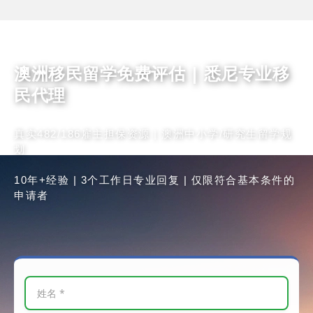
澳洲移民留学免费评估 | 悉尼专业移
民代理
真实482/186雇主担保资源 | 澳洲中小学/研究生留学规
划
10年+经验 | 3个工作日专业回复 | 仅限符合基本条件的
申请者